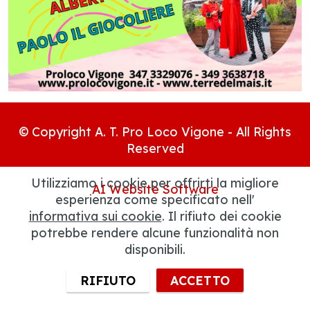
© Copyright A. T. Pro Loco Vigone - All Rights
Reserved
Utilizziamo i cookie per offrirti la migliore
AI Website Software
esperienza come specificato nell'
informativa sui cookie
. Il rifiuto dei cookie
potrebbe rendere alcune funzionalità non
disponibili.
RIFIUTO
ACCETTO